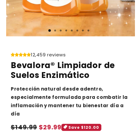
12,459 reviews
Bevalora® Limpiador de
Suelos Enzimático
Protección natural desde adentro,
especialmente formulada para combatir la
inflamación y mantener tu bienestar día a
día
Sale
Regular
$149.99
$29.99
Save $120.00
price
price